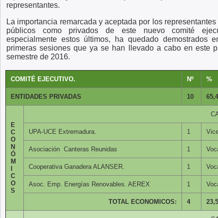
representantes.
La importancia remarcada y aceptada por los representantes 
públicos como privados de este nuevo comité ejecu
especialmente estos últimos, ha quedado demostrados e
primeras sesiones que ya se han llevado a cabo en este p
semestre de 2016.
COMITÉ EJECUTIVO.
Nº
%
ENTIDADES PRIVADAS
10
65,
C
E
UPA-UCE Extremadura.
1
Vice
C
O
N
Asociación Canteras Reunidas
1
Voc
Ó
M
Cooperativa Ganadera ALANSER.
1
Voc
I
C
O
Asoc. Emp. Energías Renovables. AEREX
1
Voc
S
TOTAL ECONOMICOS:
4
23,