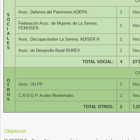
C
Asoc. Defensa del Patrimonio ADEPA.
1
Voc
S
O
Federación Asoc. de Mujeres de La Serena.
C
1
Voc
FEMUSER.
I
A
L
Asoc. Discapacitados La Serena. ADISER H
1
Voc
E
S
Asoc. de Desarrollo Rural RUREX.
1
Voc
TOTAL SOCIAL:
4
23´
C
O
Asoc. UU.PP.
1
Voc
T
R
O
C.R.D.O.P. Aceite Monterrubio.
1
Voc
S
TOTAL OTROS:
2
7,2
Objetivos